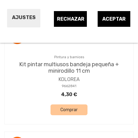
Ordenar por:
20
AJUSTES
RECHAZAR
ACEPTAR
¡OFERTA!
Pintura y barnices
Kit pintar multiusos bandeja pequeña +
minirodillo 11 cm
KOLOREA
9662841
4,30 €
Comprar