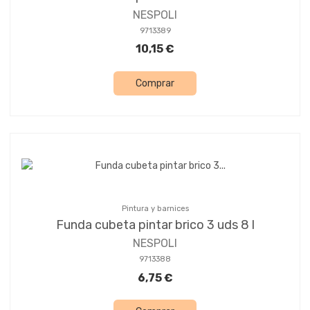
NESPOLI
9713389
10,15 €
Comprar
Pintura y barnices
Funda cubeta pintar brico 3 uds 8 l
NESPOLI
9713388
6,75 €