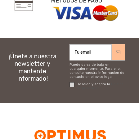
MÉTODOS DE PAGO
¡Únete a nuestra
newsletter y
Puede darse de baja en
cualquier momento. Para ello,
mantente
consulte nuestra información de
informado!
contacto en el aviso legal.
He leído y acepto la
Política
de privacidad